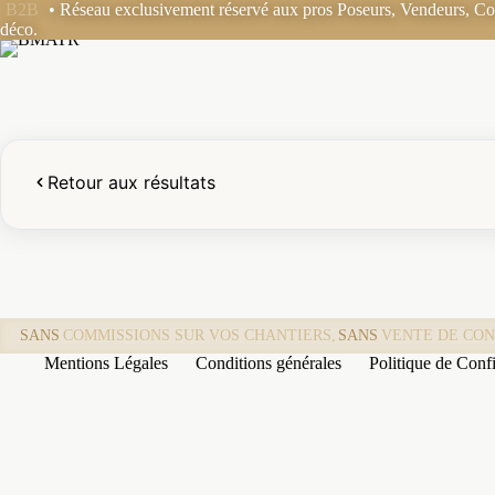
Passer
B2B
• Réseau exclusivement réservé aux pros Poseurs, Vendeurs, Coo
au
déco.
contenu
Retour aux résultats
SANS
COMMISSIONS SUR VOS CHANTIERS,
SANS
VENTE DE CON
Mentions Légales
Conditions générales
Politique de Confi