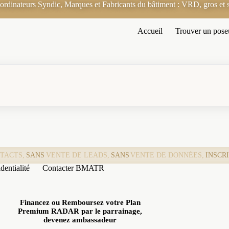
rdinateurs Syndic, Marques et Fabricants du bâtiment : VRD, gros et s
Accueil
Trouver un pose
TACTS,
SANS
VENTE DE LEADS,
SANS
VENTE DE DONNÉES,
INSCR
dentialité
Contacter BMATR
Financez ou Remboursez votre Plan
Premium RADAR par le parrainage,
devenez ambassadeur