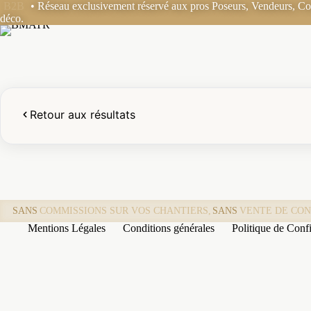
Passer
B2B
• Réseau exclusivement réservé aux pros Poseurs, Vendeurs, Coo
au
déco.
contenu
Retour aux résultats
SANS
COMMISSIONS SUR VOS CHANTIERS,
SANS
VENTE DE CON
Mentions Légales
Conditions générales
Politique de Confi