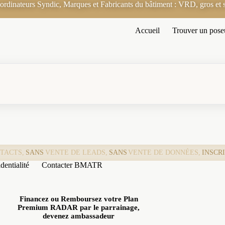
rdinateurs Syndic, Marques et Fabricants du bâtiment : VRD, gros et s
Accueil
Trouver un pose
TACTS,
SANS
VENTE DE LEADS,
SANS
VENTE DE DONNÉES,
INSCR
dentialité
Contacter BMATR
Financez ou Remboursez votre Plan
Premium RADAR par le parrainage,
devenez ambassadeur