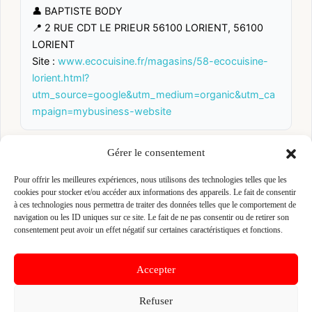
👤 BAPTISTE BODY
📍 2 RUE CDT LE PRIEUR 56100 LORIENT, 56100
LORIENT
Site :
www.ecocuisine.fr/magasins/58-ecocuisine-
lorient.html?
utm_source=google&utm_medium=organic&utm_ca
mpaign=mybusiness-website
Gérer le consentement
Fiche pré-remplie automatiquement.
Les données métier ont été
extraites par une analyse algorithmique : des erreurs sont
possibles. Le logo affiché peut avoir été mal identifié et
Pour offrir les meilleures expériences, nous utilisons des technologies telles que les
appartenir à une marque tierce sans aucun lien avec cette
cookies pour stocker et/ou accéder aux informations des appareils. Le fait de consentir
entreprise. Toutes nos excuses si c'est le cas. Revendiquez la
à ces technologies nous permettra de traiter des données telles que le comportement de
fiche pour corriger, ou écrivez-nous pour retrait immédiat du
navigation ou les ID uniques sur ce site. Le fait de ne pas consentir ou de retirer son
visuel.
consentement peut avoir un effet négatif sur certaines caractéristiques et fonctions.
🔒
Connectez-vous
pour voir le téléphone et
Accepter
contacter ce poseur.
Refuser