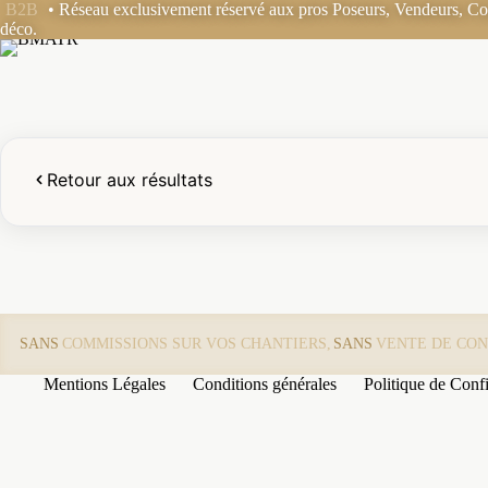
Passer
B2B
• Réseau exclusivement réservé aux pros Poseurs, Vendeurs, Coo
au
déco.
contenu
Retour aux résultats
SANS
COMMISSIONS SUR VOS CHANTIERS,
SANS
VENTE DE CON
Mentions Légales
Conditions générales
Politique de Confi