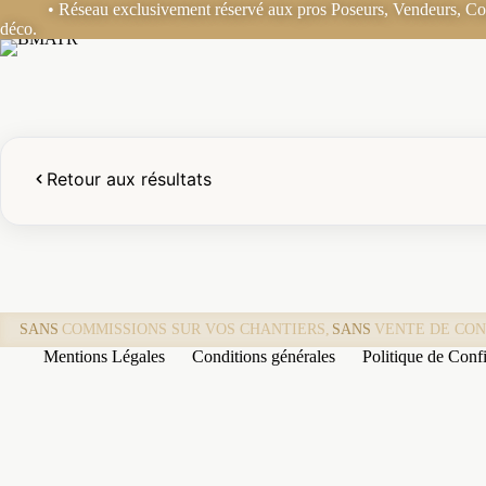
Passer
B2B
• Réseau exclusivement réservé aux pros Poseurs, Vendeurs, Coo
au
déco.
contenu
Retour aux résultats
SANS
COMMISSIONS SUR VOS CHANTIERS,
SANS
VENTE DE CON
Mentions Légales
Conditions générales
Politique de Confi