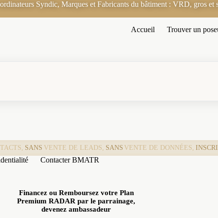
rdinateurs Syndic, Marques et Fabricants du bâtiment : VRD, gros et s
Accueil
Trouver un pose
TACTS,
SANS
VENTE DE LEADS,
SANS
VENTE DE DONNÉES,
INSCR
dentialité
Contacter BMATR
Financez ou Remboursez votre Plan
Premium RADAR par le parrainage,
devenez ambassadeur