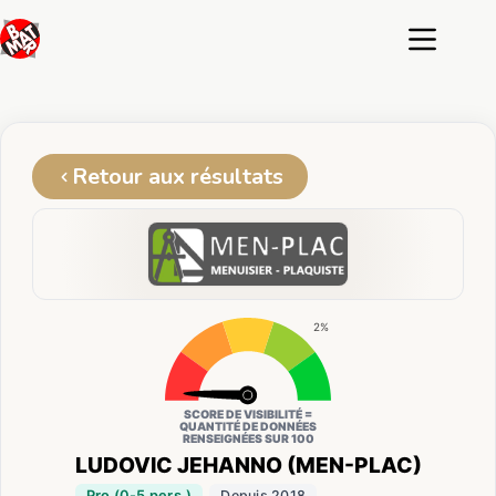
Passer
au
contenu
Retour aux résultats
2%
SCORE DE VISIBILITÉ =
QUANTITÉ DE DONNÉES
RENSEIGNÉES SUR 100
LUDOVIC JEHANNO (MEN-PLAC)
Pro (0-5 pers.)
Depuis 2018