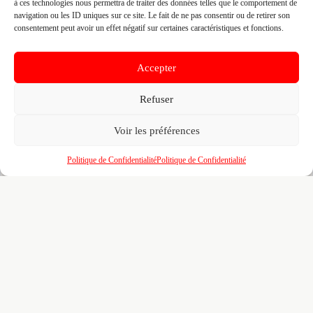
Recherches illimitées
dans l'annuaire — identifiez
🔍
à ces technologies nous permettra de traiter des données telles que le comportement de
vos confrères, partenaires et sous-traitants par
navigation ou les ID uniques sur ce site. Le fait de ne pas consentir ou de retirer son
zone, métier et certification
consentement peut avoir un effet négatif sur certaines caractéristiques et fonctions.
Un
tableau de bord
pour piloter votre visibilité,
📊
vos certifications, vos marques partenaires et
Accepter
votre portfolio de réalisations
Refuser
L'accès au
réseau BMATR
— prescriptions
🤝
croisées, crédits de mise en relation et
opportunités entre professionnels du bâtiment
Voir les préférences
100% gratuit. Pour toujours. Aucun engagement. Venez
Politique de Confidentialité
Politique de Confidentialité
affiner votre fiche déjà pré-remplie pour le B2B.
Revendiquer ma fiche
gratuitement