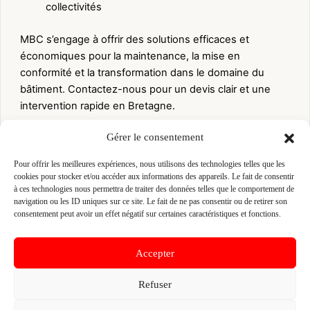
collectivités
MBC s’engage à offrir des solutions efficaces et
économiques pour la maintenance, la mise en
conformité et la transformation dans le domaine du
bâtiment. Contactez-nous pour un devis clair et une
intervention rapide en Bretagne.
ACTIVITES
Gérer le consentement
Maçon
Pour offrir les meilleures expériences, nous utilisons des technologies telles que les
cookies pour stocker et/ou accéder aux informations des appareils. Le fait de consentir
à ces technologies nous permettra de traiter des données telles que le comportement de
👤 MAINTENANCE BATIMENT CONSTRUCTION
navigation ou les ID uniques sur ce site. Le fait de ne pas consentir ou de retirer son
📍 ZA LES MOTTAIS 2 RUE BERNARD PALISSY
consentement peut avoir un effet négatif sur certaines caractéristiques et fonctions.
35230 SAINT-ARMEL, 35230 SAINT-ARMEL
Site :
mbc.bzh
Accepter
Refuser
Fiche pré-remplie automatiquement.
Les données métier ont été
extraites par une analyse algorithmique : des erreurs sont
possibles. Le logo affiché peut avoir été mal identifié et