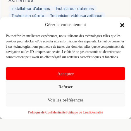
ACTIVITES
Installateur d'alarmes
Installateur d’alarmes
Technicien sûreté
Technicien vidéosurveillance
Gérer le consentement
👤 YOHANN MENIER
Pour offrir les meilleures expériences, nous utilisons des technologies telles que les
📍 4 IMPASSE DU PLACIS 35140 SAINT-AUBIN-DU-
cookies pour stocker et/ou accéder aux informations des appareils. Le fait de consentir
CORMIER, 35140 SAINT-AUBIN-DU-CORMIER
à ces technologies nous permettra de traiter des données telles que le comportement de
navigation ou les ID uniques sur ce site. Le fait de ne pas consentir ou de retirer son
Site :
www.meniersecurite.fr
consentement peut avoir un effet négatif sur certaines caractéristiques et fonctions.
Fiche pré-remplie automatiquement.
Les données métier ont été
Accepter
extraites par une analyse algorithmique : des erreurs sont
possibles. Le logo affiché peut avoir été mal identifié et
appartenir à une marque tierce sans aucun lien avec cette
Refuser
entreprise. Toutes nos excuses si c'est le cas. Revendiquez la
fiche pour corriger, ou écrivez-nous pour retrait immédiat du
visuel.
Voir les préférences
Politique de Confidentialité
Politique de Confidentialité
🔒
Connectez-vous
pour voir le téléphone et
contacter ce poseur.