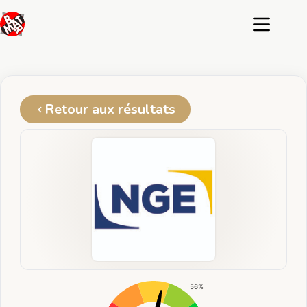
Passer
au
contenu
Retour aux résultats
56%