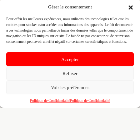
Prenez le contrôle de votre fiche et accédez
Gérer le consentement
gratuitement à :
Pour offrir les meilleures expériences, nous utilisons des technologies telles que les
Un
profil enrichi
visible par les prescripteurs,
🎯
cookies pour stocker et/ou accéder aux informations des appareils. Le fait de consentir
architectes et maîtres d'ouvrage qui recherchent
à ces technologies nous permettra de traiter des données telles que le comportement de
activement vos compétences
navigation ou les ID uniques sur ce site. Le fait de ne pas consentir ou de retirer son
consentement peut avoir un effet négatif sur certaines caractéristiques et fonctions.
Recherches illimitées
dans l'annuaire — identifiez
🔍
vos confrères, partenaires et sous-traitants par
zone, métier et certification
Accepter
Un
tableau de bord
pour piloter votre visibilité,
📊
vos certifications, vos marques partenaires et
Refuser
votre portfolio de réalisations
Voir les préférences
L'accès au
réseau BMATR
— prescriptions
🤝
croisées, crédits de mise en relation et
opportunités entre professionnels du bâtiment
Politique de Confidentialité
Politique de Confidentialité
100% gratuit. Pour toujours. Aucun engagement. Venez
affiner votre fiche déjà pré-remplie pour le B2B.
Revendiquer ma fiche