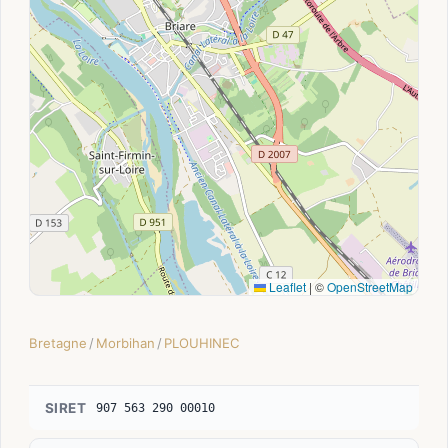
Leaflet
|
©
OpenStreetMap
Bretagne
/
Morbihan
/
PLOUHINEC
SIRET
907 563 290 00010