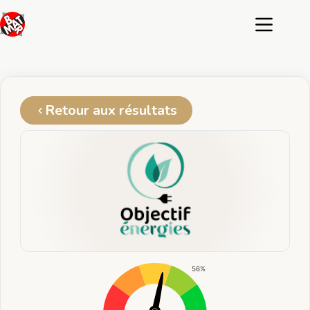
Passer
au
contenu
Retour aux résultats
56%