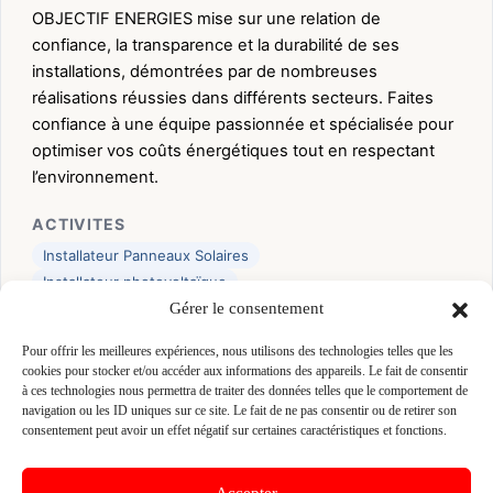
OBJECTIF ENERGIES mise sur une relation de
confiance, la transparence et la durabilité de ses
installations, démontrées par de nombreuses
réalisations réussies dans différents secteurs. Faites
confiance à une équipe passionnée et spécialisée pour
optimiser vos coûts énergétiques tout en respectant
l’environnement.
ACTIVITES
Installateur Panneaux Solaires
Installateur photovoltaïque
Gérer le consentement
CERTIFICATIONS
Pour offrir les meilleures expériences, nous utilisons des technologies telles que les
RGE
cookies pour stocker et/ou accéder aux informations des appareils. Le fait de consentir
à ces technologies nous permettra de traiter des données telles que le comportement de
navigation ou les ID uniques sur ce site. Le fait de ne pas consentir ou de retirer son
👤 OBJECTIF ENERGIES
consentement peut avoir un effet négatif sur certaines caractéristiques et fonctions.
📍 IMPASSE LOUIS HAREL DE LA NOE 35370
ARGENTRE-DU-PLESSIS, 35370 ARGENTRE-DU-
Accepter