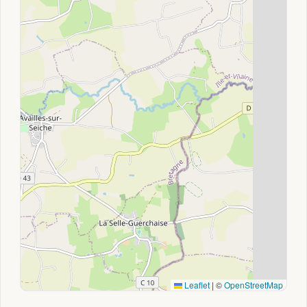
Leaflet
|
©
OpenStreetMap