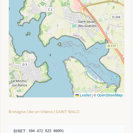
Leaflet
|
©
OpenStreetMap
Bretagne
/
Ille-et-Vilaine
/
SAINT-MALO
SIRET
394 472 625 00091