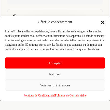
📋
C'est votre entreprise ?
Gérer le consentement
Prenez le contrôle de votre fiche et accédez
Pour offrir les meilleures expériences, nous utilisons des technologies telles que les
gratuitement à :
cookies pour stocker et/ou accéder aux informations des appareils. Le fait de consentir
à ces technologies nous permettra de traiter des données telles que le comportement de
Un
profil enrichi
visible par les prescripteurs,
🎯
navigation ou les ID uniques sur ce site. Le fait de ne pas consentir ou de retirer son
architectes et maîtres d'ouvrage qui recherchent
consentement peut avoir un effet négatif sur certaines caractéristiques et fonctions.
activement vos compétences
Recherches illimitées
dans l'annuaire — identifiez
🔍
Accepter
vos confrères, partenaires et sous-traitants par
zone, métier et certification
Refuser
Un
tableau de bord
pour piloter votre visibilité,
📊
vos certifications, vos marques partenaires et
Voir les préférences
votre portfolio de réalisations
L'accès au
réseau BMATR
— prescriptions
🤝
Politique de Confidentialité
Politique de Confidentialité
croisées, crédits de mise en relation et
opportunités entre professionnels du bâtiment