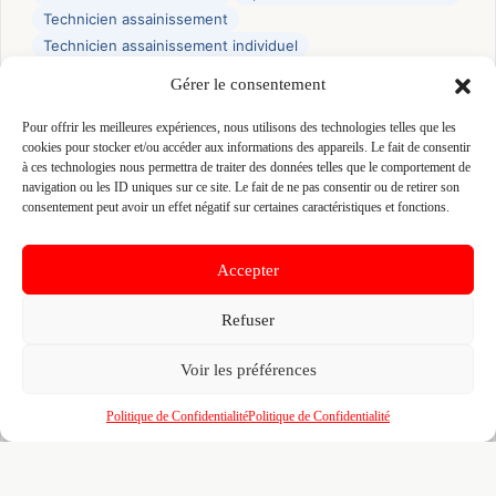
Technicien assainissement
Technicien assainissement individuel
Gérer le consentement
👤 PASCAL BASLE (BASLE)
Pour offrir les meilleures expériences, nous utilisons des technologies telles que les
📍 LA LONGRAIS 35150 CHANTELOUP, 35150
cookies pour stocker et/ou accéder aux informations des appareils. Le fait de consentir
CHANTELOUP
à ces technologies nous permettra de traiter des données telles que le comportement de
Site :
www.pascal-basle.com
navigation ou les ID uniques sur ce site. Le fait de ne pas consentir ou de retirer son
consentement peut avoir un effet négatif sur certaines caractéristiques et fonctions.
Fiche pré-remplie automatiquement.
Les données métier ont été
Accepter
extraites par une analyse algorithmique : des erreurs sont
possibles. Le logo affiché peut avoir été mal identifié et
appartenir à une marque tierce sans aucun lien avec cette
Refuser
entreprise. Toutes nos excuses si c'est le cas. Revendiquez la
fiche pour corriger, ou écrivez-nous pour retrait immédiat du
visuel.
Voir les préférences
Politique de Confidentialité
Politique de Confidentialité
🔒
Connectez-vous
pour voir le téléphone et
contacter ce poseur.