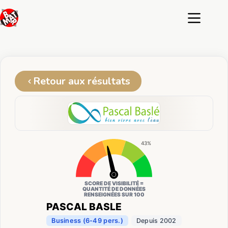
Passer
au
contenu
Retour aux résultats
43%
SCORE DE VISIBILITÉ =
QUANTITÉ DE DONNÉES
RENSEIGNÉES SUR 100
PASCAL BASLE
Business (6-49 pers.)
Depuis 2002