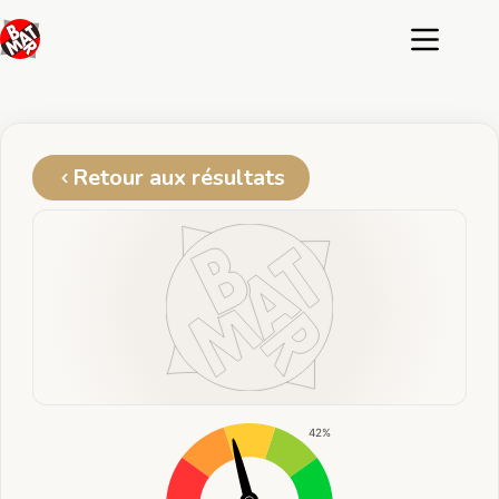
Passer
au
contenu
Retour aux résultats
42%