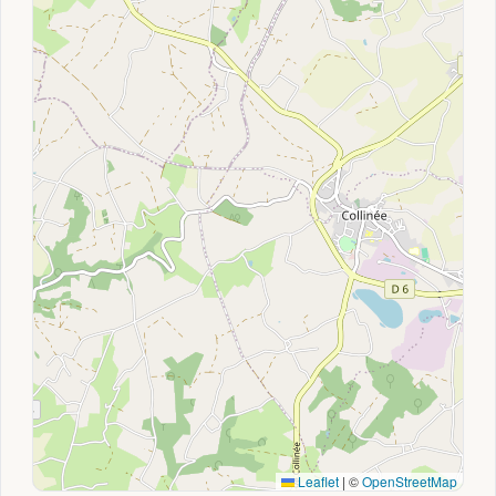
Leaflet
|
©
OpenStreetMap