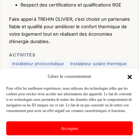
Respect des certifications et qualifications RGE
Faire appel à TREHIN OLIVIER, c’est choisir un partenaire
fiable et qualifié pour améliorer le confort thermique de
votre logement tout en réalisant des économies
d’énergie durables.
ACTIVITES
Installateur photovoltaïque
Installateur solaire thermique
Technicien pompe à chaleur
Gérer le consentement
CERTIFICATIONS
Pour offrir les meilleures expériences, nous utilisons des technologies telles que les
RGE
cookies pour stocker et/ou accéder aux informations des appareils. Le fait de consentir
à ces technologies nous permettra de traiter des données telles que le comportement de
navigation ou les ID uniques sur ce site. Le fait de ne pas consentir ou de retirer son
👤 82421583400014
consentement peut avoir un effet négatif sur certaines caractéristiques et fonctions.
📍 21 LES CORVEES 22510 SAINT-TRIMOEL, 22510
SAINT-TRIMOEL
Accepter
Site :
www.qualit-enr.org/entreprises/trehin-olivier