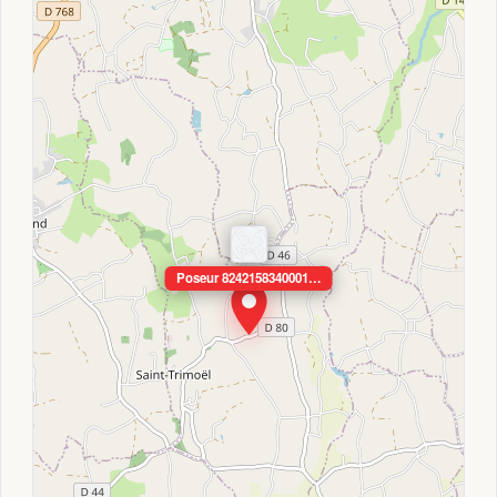
Poseur 8242158340001…