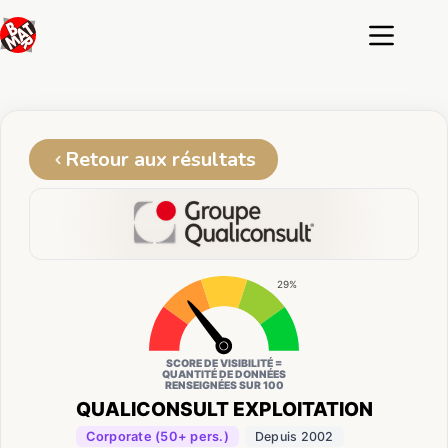
Passer
au
contenu
Retour aux résultats
29%
SCORE DE VISIBILITÉ =
QUANTITÉ DE DONNÉES
RENSEIGNÉES SUR 100
QUALICONSULT EXPLOITATION
Corporate (50+ pers.)
Depuis 2002