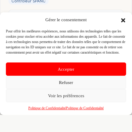
Contrôleur SPANC
👤 PIERRE GODET
Gérer le consentement
📍 PARC D'AFFAIRES EDONIA BAT H RUE DE LA
Pour offrir les meilleures expériences, nous utilisons des technologies telles que les
TERRE VICTORIA 35760 SAINT-GREGOIRE, 35760
cookies pour stocker et/ou accéder aux informations des appareils. Le fait de consentir
SAINT-GREGOIRE
à ces technologies nous permettra de traiter des données telles que le comportement de
Site :
www.groupe-qualiconsult.fr
navigation ou les ID uniques sur ce site. Le fait de ne pas consentir ou de retirer son
consentement peut avoir un effet négatif sur certaines caractéristiques et fonctions.
Fiche pré-remplie automatiquement.
Les données métier ont été
extraites par une analyse algorithmique : des erreurs sont
Accepter
possibles. Le logo affiché peut avoir été mal identifié et
appartenir à une marque tierce sans aucun lien avec cette
Refuser
entreprise. Toutes nos excuses si c'est le cas. Revendiquez la
fiche pour corriger, ou écrivez-nous pour retrait immédiat du
visuel.
Voir les préférences
Politique de Confidentialité
Politique de Confidentialité
🔒
Connectez-vous
pour voir le téléphone et
contacter ce poseur.