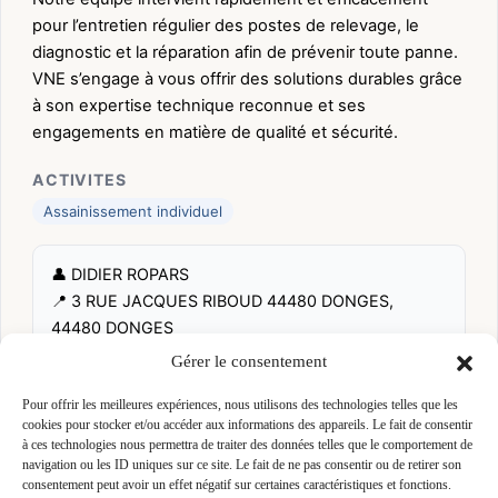
pour l’entretien régulier des postes de relevage, le
diagnostic et la réparation afin de prévenir toute panne.
VNE s’engage à vous offrir des solutions durables grâce
à son expertise technique reconnue et ses
engagements en matière de qualité et sécurité.
ACTIVITES
Assainissement individuel
👤 DIDIER ROPARS
📍 3 RUE JACQUES RIBOUD 44480 DONGES,
44480 DONGES
Site :
WWW.vne-sas.fr
Gérer le consentement
Pour offrir les meilleures expériences, nous utilisons des technologies telles que les
Fiche pré-remplie automatiquement.
Les données métier ont été
cookies pour stocker et/ou accéder aux informations des appareils. Le fait de consentir
extraites par une analyse algorithmique : des erreurs sont
à ces technologies nous permettra de traiter des données telles que le comportement de
possibles. Le logo affiché peut avoir été mal identifié et
navigation ou les ID uniques sur ce site. Le fait de ne pas consentir ou de retirer son
appartenir à une marque tierce sans aucun lien avec cette
consentement peut avoir un effet négatif sur certaines caractéristiques et fonctions.
entreprise. Toutes nos excuses si c'est le cas. Revendiquez la