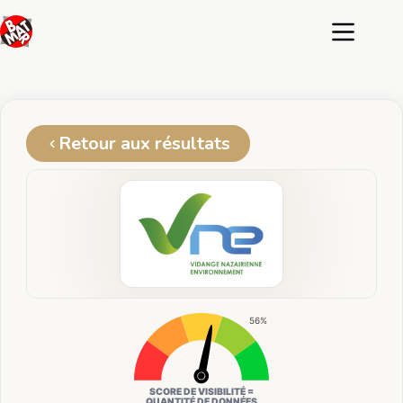
Passer
au
contenu
Retour aux résultats
56%
SCORE DE VISIBILITÉ =
QUANTITÉ DE DONNÉES