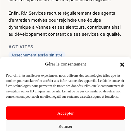
Enfin, RM Services recrute régulièrement des agents
d’entretien motivés pour rejoindre une équipe
dynamique à Vannes et ses alentours, contribuant ainsi
au développement constant de ses services de qualité.
ACTIVITES
Assèchement après sinistre
Gérer le consentement
MARQUES
*
Karcher
*
Nilfisk
Pour offrir les meilleures expériences, nous utilisons des technologies telles que les
cookies pour stocker et/ou accéder aux informations des appareils. Le fait de consentir
à ces technologies nous permettra de traiter des données telles que le comportement de
👤 HUGUE BOULEKE
navigation ou les ID uniques sur ce site. Le fait de ne pas consentir ou de retirer son
consentement peut avoir un effet négatif sur certaines caractéristiques et fonctions.
📍 25 ALLEE GABRIELLE REJANE 56000 VANNES,
56000 VANNES
Site :
www.rm-services56.fr
Accepter
Refuser
Fiche pré-remplie automatiquement.
Les données métier ont été