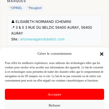
MARQUES
*
OPINEL
*
Peugeot
👤 ELISABETH NORMAND (CHEMIN)
📍 3 & 5 3 RUE DU BELZIC 56400 AURAY, 56400
AURAY
Site :
artsmenagersdubelzic.com
Gérer le consentement
Fiche pré-remplie automatiquement.
Les données métier ont été
extraites par une analyse algorithmique : des erreurs sont
possibles. Le logo affiché peut avoir été mal identifié et
Pour offrir les meilleures expériences, nous utilisons des technologies telles que les
appartenir à une marque tierce sans aucun lien avec cette
cookies pour stocker et/ou accéder aux informations des appareils. Le fait de consentir
entreprise. Toutes nos excuses si c'est le cas. Revendiquez la
à ces technologies nous permettra de traiter des données telles que le comportement de
fiche pour corriger, ou écrivez-nous pour retrait immédiat du
navigation ou les ID uniques sur ce site. Le fait de ne pas consentir ou de retirer son
visuel.
consentement peut avoir un effet négatif sur certaines caractéristiques et fonctions.
🔒
Connectez-vous
pour voir le téléphone et
Accepter
contacter ce poseur.
Refuser