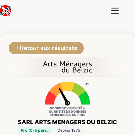
Passer
au
contenu
Retour aux résultats
34%
SCORE DE VISIBILITÉ =
QUANTITÉ DE DONNÉES
RENSEIGNÉES SUR 100
SARL ARTS MENAGERS DU BELZIC
Pro (0-5 pers.)
Depuis 1975