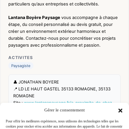
particuliers qu’aux entreprises et collectivités.
Lantana Boyère Paysage
vous accompagne à chaque
étape, du conseil personnalisé au devis gratuit, pour
créer un environnement extérieur harmonieux et
durable. Contactez-nous pour concrétiser vos projets
paysagers avec professionnalisme et passion.
ACTIVITES
Paysagiste
👤 JONATHAN BOYERE
📍 LD LE HAUT GASTEL 35133 ROMAGNE, 35133
ROMAGNE
Site :
www.lantanapaysage.fr/a-proximite-de-chez-
vous/lantana-boyere-paysage-paysagiste-a-
Gérer le consentement
romagne-ille-et-vilaine-35
Pour offrir les meilleures expériences, nous utilisons des technologies telles que les
cookies pour stocker et/ou accéder aux informations des appareils. Le fait de consentir