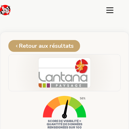
Passer
au
contenu
Retour aux résultats
56%
SCORE DE VISIBILITÉ =
QUANTITÉ DE DONNÉES
RENSEIGNÉES SUR 100