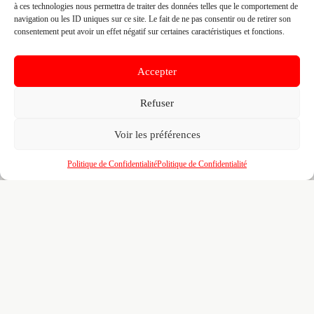
à ces technologies nous permettra de traiter des données telles que le comportement de
Fiche pré-remplie automatiquement.
Les données métier ont été
navigation ou les ID uniques sur ce site. Le fait de ne pas consentir ou de retirer son
extraites par une analyse algorithmique : des erreurs sont
consentement peut avoir un effet négatif sur certaines caractéristiques et fonctions.
possibles. Le logo affiché peut avoir été mal identifié et
appartenir à une marque tierce sans aucun lien avec cette
entreprise. Toutes nos excuses si c'est le cas. Revendiquez la
fiche pour corriger, ou écrivez-nous pour retrait immédiat du
Accepter
visuel.
Refuser
🔒
Connectez-vous
pour voir le téléphone et
Voir les préférences
contacter ce poseur.
Politique de Confidentialité
Politique de Confidentialité
📋
C'est votre entreprise ?
Prenez le contrôle de votre fiche et accédez
gratuitement à :
Un
profil enrichi
visible par les prescripteurs,
🎯
architectes et maîtres d'ouvrage qui recherchent
activement vos compétences