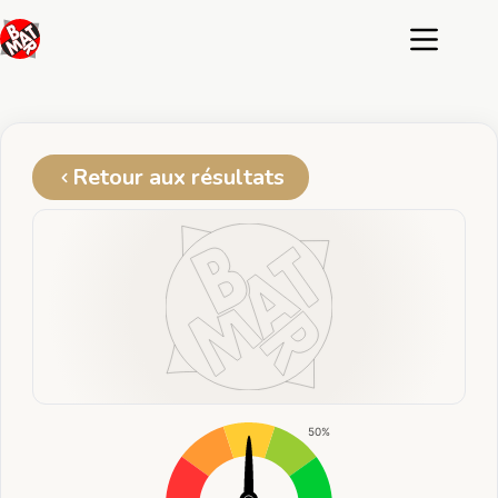
Passer
au
contenu
Retour aux résultats
50%