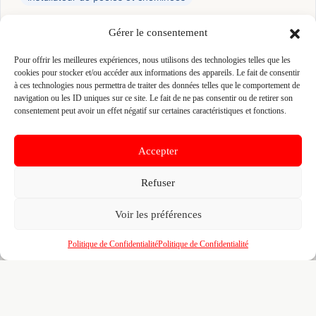
Gérer le consentement
👤 SARL LEBRETON FOUGERAY
📍 10 RUE MARION DU FAOUET 35133 LECOUSSE,
Pour offrir les meilleures expériences, nous utilisons des technologies telles que les
35133 LECOUSSE
cookies pour stocker et/ou accéder aux informations des appareils. Le fait de consentir
à ces technologies nous permettra de traiter des données telles que le comportement de
Site :
www.lebreton-fougeray.com
navigation ou les ID uniques sur ce site. Le fait de ne pas consentir ou de retirer son
consentement peut avoir un effet négatif sur certaines caractéristiques et fonctions.
Fiche pré-remplie automatiquement.
Les données métier ont été
extraites par une analyse algorithmique : des erreurs sont
Accepter
possibles. Le logo affiché peut avoir été mal identifié et
appartenir à une marque tierce sans aucun lien avec cette
entreprise. Toutes nos excuses si c'est le cas. Revendiquez la
Refuser
fiche pour corriger, ou écrivez-nous pour retrait immédiat du
visuel.
Voir les préférences
🔒
Connectez-vous
pour voir le téléphone et
Politique de Confidentialité
Politique de Confidentialité
contacter ce poseur.