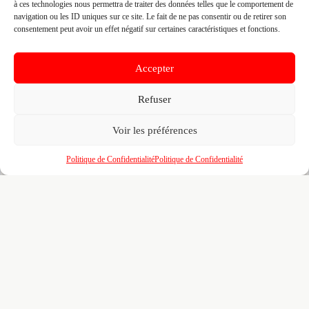
Recherches illimitées
dans l'annuaire — identifiez
🔍
à ces technologies nous permettra de traiter des données telles que le comportement de
vos confrères, partenaires et sous-traitants par
navigation ou les ID uniques sur ce site. Le fait de ne pas consentir ou de retirer son
zone, métier et certification
consentement peut avoir un effet négatif sur certaines caractéristiques et fonctions.
Un
tableau de bord
pour piloter votre visibilité,
📊
vos certifications, vos marques partenaires et
Accepter
votre portfolio de réalisations
Refuser
L'accès au
réseau BMATR
— prescriptions
🤝
croisées, crédits de mise en relation et
opportunités entre professionnels du bâtiment
Voir les préférences
100% gratuit. Pour toujours. Aucun engagement. Venez
Politique de Confidentialité
Politique de Confidentialité
affiner votre fiche déjà pré-remplie pour le B2B.
Revendiquer ma fiche
gratuitement