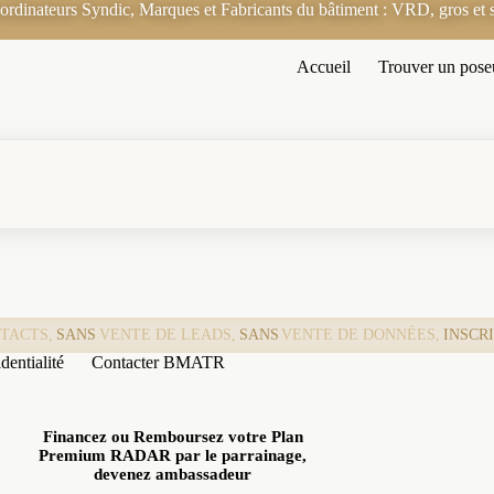
rdinateurs Syndic, Marques et Fabricants du bâtiment : VRD, gros et s
Accueil
Trouver un pose
TACTS,
SANS
VENTE DE LEADS,
SANS
VENTE DE DONNÉES,
INSCR
dentialité
Contacter BMATR
Financez ou Remboursez votre Plan
Premium RADAR par le parrainage,
devenez ambassadeur