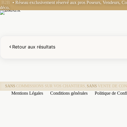
Passer
B2B
• Réseau exclusivement réservé aux pros Poseurs, Vendeurs, Coo
au
déco.
contenu
Retour aux résultats
SANS
COMMISSIONS SUR VOS CHANTIERS,
SANS
VENTE DE CON
Mentions Légales
Conditions générales
Politique de Confi