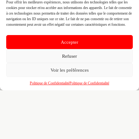
Pour offrir les meilleures expériences, nous utilisons des technologies telles que les
Technicien CVC
Technicien IRVE
cookies pour stocker et/ou accéder aux informations des appareils. Le fait de consentir
Technicien pompe à chaleur
à ces technologies nous permettra de traiter des données telles que le comportement de
navigation ou les ID uniques sur ce site. Le fait de ne pas consentir ou de retirer son
MARQUES
consentement peut avoir un effet négatif sur certaines caractéristiques et fonctions.
*
Hitachi
Accepter
👤 RICHARD JAHIER
Refuser
📍 1 RUE HONORE D'ESTIENNE D'ORVES 56100
LORIENT, 56100 LORIENT
Voir les préférences
Site :
www.sogex-nw.fr
Politique de Confidentialité
Politique de Confidentialité
Fiche pré-remplie automatiquement.
Les données métier ont été
extraites par une analyse algorithmique : des erreurs sont
possibles. Le logo affiché peut avoir été mal identifié et
appartenir à une marque tierce sans aucun lien avec cette
entreprise. Toutes nos excuses si c'est le cas. Revendiquez la
fiche pour corriger, ou écrivez-nous pour retrait immédiat du
visuel.