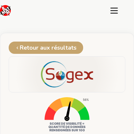
Passer
au
contenu
Retour aux résultats
56%
SCORE DE VISIBILITÉ =
QUANTITÉ DE DONNÉES
RENSEIGNÉES SUR 100