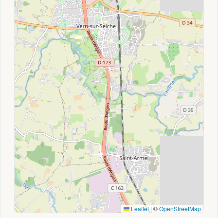
Leaflet
|
©
OpenStreetMap