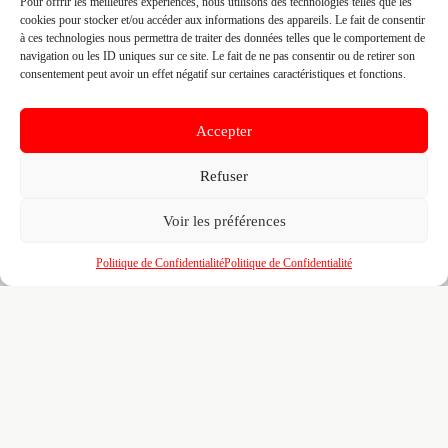
Pour offrir les meilleures expériences, nous utilisons des technologies telles que les
cookies pour stocker et/ou accéder aux informations des appareils. Le fait de consentir
à ces technologies nous permettra de traiter des données telles que le comportement de
navigation ou les ID uniques sur ce site. Le fait de ne pas consentir ou de retirer son
Fiche pré-remplie automatiquement.
Les données métier ont été
consentement peut avoir un effet négatif sur certaines caractéristiques et fonctions.
extraites par une analyse algorithmique : des erreurs sont
possibles. Le logo affiché peut avoir été mal identifié et
appartenir à une marque tierce sans aucun lien avec cette
entreprise. Toutes nos excuses si c'est le cas. Revendiquez la
Accepter
fiche pour corriger, ou écrivez-nous pour retrait immédiat du
visuel.
Refuser
🔒
Connectez-vous
pour voir le téléphone et
Voir les préférences
contacter ce poseur.
Politique de Confidentialité
Politique de Confidentialité
📋
C'est votre entreprise ?
Prenez le contrôle de votre fiche et accédez
gratuitement à :
Un
profil enrichi
visible par les prescripteurs,
🎯