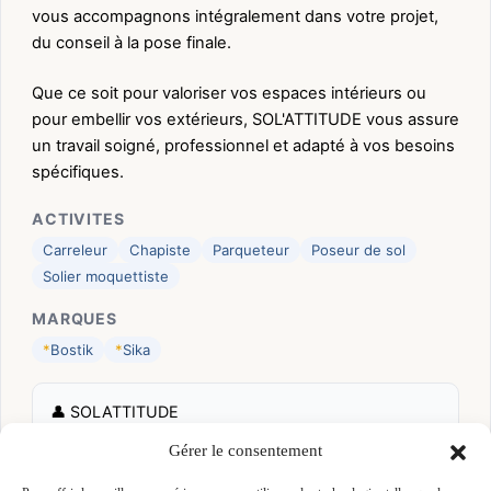
vous accompagnons intégralement dans votre projet,
du conseil à la pose finale.
Que ce soit pour valoriser vos espaces intérieurs ou
pour embellir vos extérieurs, SOL'ATTITUDE vous assure
un travail soigné, professionnel et adapté à vos besoins
spécifiques.
ACTIVITES
Carreleur
Chapiste
Parqueteur
Poseur de sol
Solier moquettiste
MARQUES
*
Bostik
*
Sika
👤 SOLATTITUDE
📍 ZA DE L OUTRE RUE DES ENCLOS 35350 LA
Gérer le consentement
GOUESNIERE, 35350 LA GOUESNIERE
Site :
solattitude-35.fr