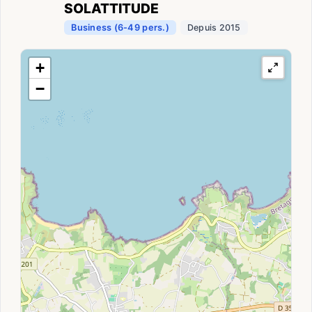
SOLATTITUDE
Business (6-49 pers.)
Depuis 2015
+
−