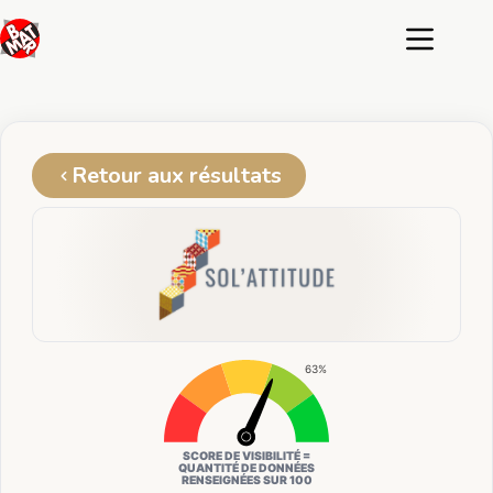
Passer
au
contenu
Retour aux résultats
63%
SCORE DE VISIBILITÉ =
QUANTITÉ DE DONNÉES
RENSEIGNÉES SUR 100