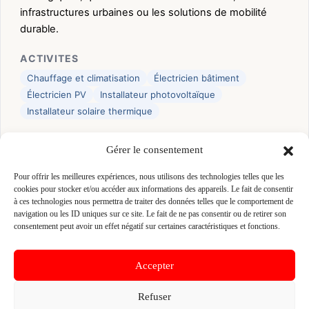
infrastructures urbaines ou les solutions de mobilité
durable.
ACTIVITES
Chauffage et climatisation
Électricien bâtiment
Électricien PV
Installateur photovoltaïque
Installateur solaire thermique
CERTIFICATIONS
Gérer le consentement
RGE
Pour offrir les meilleures expériences, nous utilisons des technologies telles que les
cookies pour stocker et/ou accéder aux informations des appareils. Le fait de consentir
👤 ARNAUD TIRMARCHE
à ces technologies nous permettra de traiter des données telles que le comportement de
📍 ZA DE L ORME 35730 PLEURTUIT, 35730
navigation ou les ID uniques sur ce site. Le fait de ne pas consentir ou de retirer son
consentement peut avoir un effet négatif sur certaines caractéristiques et fonctions.
PLEURTUIT
Site :
www.spie.fr/fr/nous-connaitre/nos-400-sites-
en-france
Accepter
Refuser
Fiche pré-remplie automatiquement.
Les données métier ont été