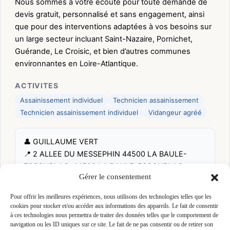
Nous sommes à votre écoute pour toute demande de
devis gratuit, personnalisé et sans engagement, ainsi
que pour des interventions adaptées à vos besoins sur
un large secteur incluant Saint-Nazaire, Pornichet,
Guérande, Le Croisic, et bien d’autres communes
environnantes en Loire-Atlantique.
ACTIVITES
Assainissement individuel
Technicien assainissement
Technicien assainissement individuel
Vidangeur agréé
👤 GUILLAUME VERT
📍 2 ALLEE DU MESSEPHIN 44500 LA BAULE-
ESCOUBLAC, 44500 LA BAULE-ESCOUBLAC
Gérer le consentement
Site :
ernauldvert.fr
Pour offrir les meilleures expériences, nous utilisons des technologies telles que les
cookies pour stocker et/ou accéder aux informations des appareils. Le fait de consentir
Fiche pré-remplie automatiquement.
Les données métier ont été
à ces technologies nous permettra de traiter des données telles que le comportement de
extraites par une analyse algorithmique : des erreurs sont
navigation ou les ID uniques sur ce site. Le fait de ne pas consentir ou de retirer son
possibles. Le logo affiché peut avoir été mal identifié et