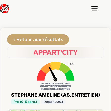
Passer
au
contenu
Retour aux résultats
35%
SCORE DE VISIBILITÉ =
QUANTITÉ DE DONNÉES
RENSEIGNÉES SUR 100
STEPHANE AMELINE (AS.ENTRETIEN)
Pro (0-5 pers.)
Depuis 2004