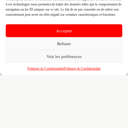
à ces technologies nous permettra de traiter des données telles que le comportement de
Fiche pré-remplie automatiquement.
Les données métier ont été
navigation ou les ID uniques sur ce site. Le fait de ne pas consentir ou de retirer son
extraites par une analyse algorithmique : des erreurs sont
consentement peut avoir un effet négatif sur certaines caractéristiques et fonctions.
possibles. Le logo affiché peut avoir été mal identifié et
appartenir à une marque tierce sans aucun lien avec cette
entreprise. Toutes nos excuses si c'est le cas. Revendiquez la
fiche pour corriger, ou écrivez-nous pour retrait immédiat du
Accepter
visuel.
Refuser
🔒
Connectez-vous
pour voir le téléphone et
Voir les préférences
contacter ce poseur.
Politique de Confidentialité
Politique de Confidentialité
📋
C'est votre entreprise ?
Prenez le contrôle de votre fiche et accédez
gratuitement à :
Un
profil enrichi
visible par les prescripteurs,
🎯
architectes et maîtres d'ouvrage qui recherchent
activement vos compétences