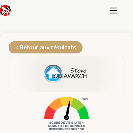
Passer
au
contenu
Retour aux résultats
56%
SCORE DE VISIBILITÉ =
QUANTITÉ DE DONNÉES
RENSEIGNÉES SUR 100