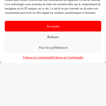
cookies pour stocker et/ou accéder aux informations des appareils. Le fait de consentir
à ces technologies nous permettra de traiter des données telles que le comportement de
Fiche pré-remplie automatiquement.
Les données métier ont été
navigation ou les ID uniques sur ce site. Le fait de ne pas consentir ou de retirer son
extraites par une analyse algorithmique : des erreurs sont
consentement peut avoir un effet négatif sur certaines caractéristiques et fonctions.
possibles. Le logo affiché peut avoir été mal identifié et
appartenir à une marque tierce sans aucun lien avec cette
entreprise. Toutes nos excuses si c'est le cas. Revendiquez la
fiche pour corriger, ou écrivez-nous pour retrait immédiat du
Accepter
visuel.
Refuser
🔒
Connectez-vous
pour voir le téléphone et
Voir les préférences
contacter ce poseur.
Politique de Confidentialité
Politique de Confidentialité
📋
C'est votre entreprise ?
Prenez le contrôle de votre fiche et accédez
gratuitement à :
Un
profil enrichi
visible par les prescripteurs,
🎯
architectes et maîtres d'ouvrage qui recherchent
activement vos compétences