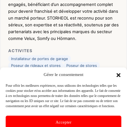
engagés, bénéficiant d’un accompagnement complet
pour devenir franchisé et développer votre activité dans
un marché porteur. STORHEOL est reconnu pour son
sérieux, son expertise et sa réactivité, soutenus par des
partenariats avec les principales marques du secteur
comme Velux, Somfy ou Hörmann.
ACTIVITES
Installateur de portes de garage
Poseur de rideaux et stores
Poseur de stores
Storiste / fermetures
Technicien motorisation stores
Gérer le consentement
MARQUES
Pour offrir les meilleures expériences, nous utilisons des technologies telles que les
cookies pour stocker et/ou accéder aux informations des appareils. Le fait de consentir
*
Hormann
*
Somfy
*
Velux
à ces technologies nous permettra de traiter des données telles que le comportement de
navigation ou les ID uniques sur ce site. Le fait de ne pas consentir ou de retirer son
consentement peut avoir un effet négatif sur certaines caractéristiques et fonctions.
👤 FABIENNE BLAIZOT
📍 31 RUE DE PARIS 35220 CHATEAUBOURG,
35220 CHATEAUBOURG
Accepter