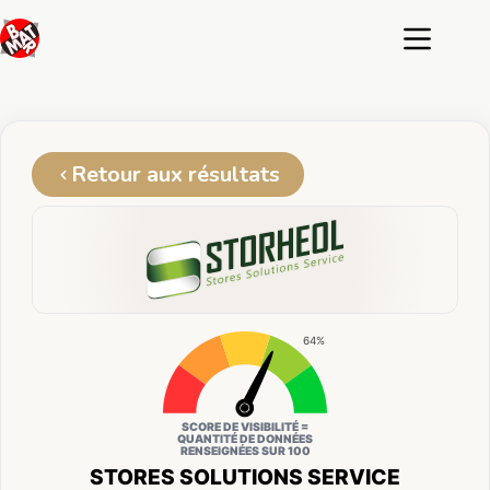
Passer
au
contenu
Retour aux résultats
64%
SCORE DE VISIBILITÉ =
QUANTITÉ DE DONNÉES
RENSEIGNÉES SUR 100
STORES SOLUTIONS SERVICE