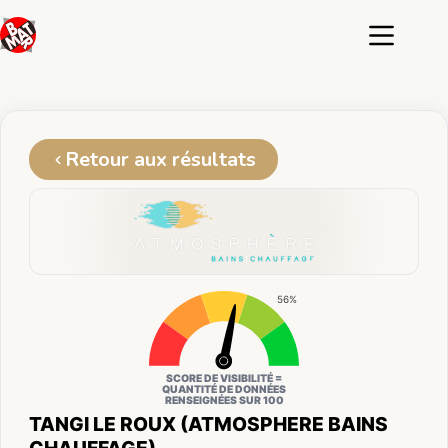
Passer
au
contenu
Retour aux résultats
56%
SCORE DE VISIBILITÉ =
QUANTITÉ DE DONNÉES
RENSEIGNÉES SUR 100
TANGI LE ROUX (ATMOSPHERE BAINS
CHAUFFAGE)