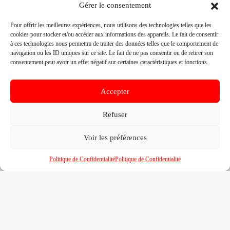
Gérer le consentement
👤 TANGI LE ROUX
📍 27 RUE LEVOT 29200 BREST, 29200 BREST
Pour offrir les meilleures expériences, nous utilisons des technologies telles que les
cookies pour stocker et/ou accéder aux informations des appareils. Le fait de consentir
Site :
atmosphere-plomberie-brest.fr
à ces technologies nous permettra de traiter des données telles que le comportement de
navigation ou les ID uniques sur ce site. Le fait de ne pas consentir ou de retirer son
consentement peut avoir un effet négatif sur certaines caractéristiques et fonctions.
Fiche pré-remplie automatiquement.
Les données métier ont été
extraites par une analyse algorithmique : des erreurs sont
possibles. Le logo affiché peut avoir été mal identifié et
Accepter
appartenir à une marque tierce sans aucun lien avec cette
entreprise. Toutes nos excuses si c'est le cas. Revendiquez la
fiche pour corriger, ou écrivez-nous pour retrait immédiat du
Refuser
visuel.
Voir les préférences
🔒
Connectez-vous
pour voir le téléphone et
Politique de Confidentialité
Politique de Confidentialité
contacter ce poseur.
📋
C'est votre entreprise ?
Prenez le contrôle de votre fiche et accédez