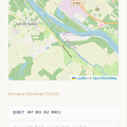
Leaflet
|
©
OpenStreetMap
Bretagne
/
Morbihan
/
GUIDEL
SIRET
497 803 262 00011