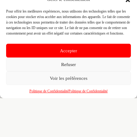
Un
profil enrichi
visible par les prescripteurs,
🎯
Pour offrir les meilleures expériences, nous utilisons des technologies telles que les
architectes et maîtres d'ouvrage qui recherchent
cookies pour stocker et/ou accéder aux informations des appareils. Le fait de consentir
activement vos compétences
à ces technologies nous permettra de traiter des données telles que le comportement de
navigation ou les ID uniques sur ce site. Le fait de ne pas consentir ou de retirer son
Recherches illimitées
dans l'annuaire — identifiez
🔍
consentement peut avoir un effet négatif sur certaines caractéristiques et fonctions.
vos confrères, partenaires et sous-traitants par
zone, métier et certification
Accepter
Un
tableau de bord
pour piloter votre visibilité,
📊
vos certifications, vos marques partenaires et
Refuser
votre portfolio de réalisations
L'accès au
réseau BMATR
— prescriptions
🤝
Voir les préférences
croisées, crédits de mise en relation et
opportunités entre professionnels du bâtiment
Politique de Confidentialité
Politique de Confidentialité
100% gratuit. Pour toujours. Aucun engagement. Venez
affiner votre fiche déjà pré-remplie pour le B2B.
Revendiquer ma fiche
gratuitement