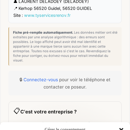
👤 LAURENT DELADOEY (DELADOEY)
📍 Kerhop 56520 Guidel, 56520 GUIDEL
Site :
www.tyservicesrenov.fr
Fiche pré-remplie automatiquement.
Les données métier ont été
extraites par une analyse algorithmique : des erreurs sont
possibles. Le logo affiché peut avoir été mal identifié et
appartenir à une marque tierce sans aucun lien avec cette
entreprise. Toutes nos excuses si c'est le cas. Revendiquez la
fiche pour corriger, ou écrivez-nous pour retrait immédiat du
visuel.
🔒
Connectez-vous
pour voir le téléphone et
contacter ce poseur.
📋
C'est votre entreprise ?
Prenez le contrôle de votre fiche et accédez
Gérer le consentement
gratuitement à :