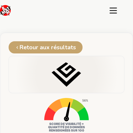
Passer
au
contenu
Retour aux résultats
56%
SCORE DE VISIBILITÉ =
QUANTITÉ DE DONNÉES
RENSEIGNÉES SUR 100