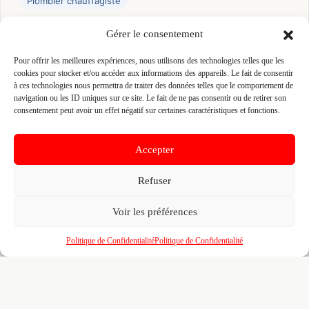
Plombier chauffagiste
Gérer le consentement
👤 GUILLAUME VIVIER (VIVIER)
📍 32 LA GRANDE SADOUVE 35580 GUICHEN,
Pour offrir les meilleures expériences, nous utilisons des technologies telles que les
35580 GUICHEN
cookies pour stocker et/ou accéder aux informations des appareils. Le fait de consentir
à ces technologies nous permettra de traiter des données telles que le comportement de
Site :
www.sarl-vivier.fr
navigation ou les ID uniques sur ce site. Le fait de ne pas consentir ou de retirer son
consentement peut avoir un effet négatif sur certaines caractéristiques et fonctions.
Fiche pré-remplie automatiquement.
Les données métier ont été
extraites par une analyse algorithmique : des erreurs sont
Accepter
possibles. Le logo affiché peut avoir été mal identifié et
appartenir à une marque tierce sans aucun lien avec cette
entreprise. Toutes nos excuses si c'est le cas. Revendiquez la
Refuser
fiche pour corriger, ou écrivez-nous pour retrait immédiat du
visuel.
Voir les préférences
🔒
Connectez-vous
pour voir le téléphone et
Politique de Confidentialité
Politique de Confidentialité
contacter ce poseur.