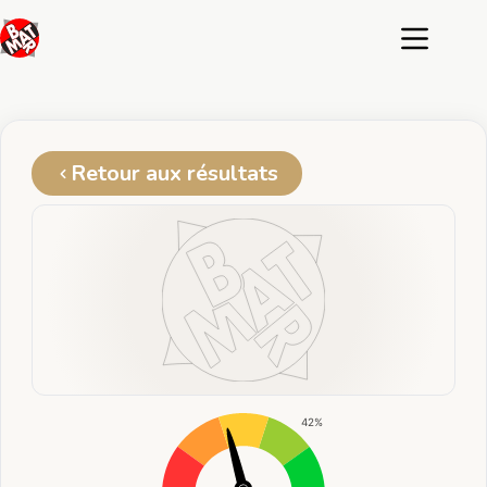
Passer
au
contenu
Retour aux résultats
42%