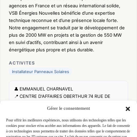
agences en France et un réseau international solide,
VSB Énergies Nouvelles bénéficie d’une expertise
technique reconnue et d’une présence locale forte.
Notre engagement se traduit par le développement de
plus de 2000 MW en projets et la gestion de 550 MW
en suivi d’actifs, contribuant ainsi à un avenir
énergétique plus propre et plus durable.
ACTIVITES
Installateur Panneaux Solaires
👤 EMMANUEL CHARNAVEL
📍 CENTRE D'AFFAIRES OBERTHUR 74 RUE DE
PARIS 35000 RENNES, 35000 RENNES
Gérer le consentement
Site :
www.vsb-energies.fr
Pour offrir les meilleures expériences, nous utilisons des technologies telles que les
cookies pour stocker et/ou accéder aux informations des appareils. Le fait de consentir
Fiche pré-remplie automatiquement.
Les données métier ont été
à ces technologies nous permettra de traiter des données telles que le comportement de
extraites par une analyse algorithmique : des erreurs sont
navigation ou les ID uniques sur ce site. Le fait de ne pas consentir ou de retirer son