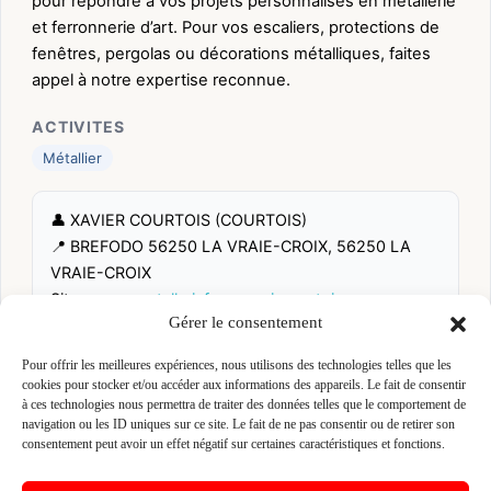
pour répondre à vos projets personnalisés en métallerie
et ferronnerie d’art. Pour vos escaliers, protections de
fenêtres, pergolas ou décorations métalliques, faites
appel à notre expertise reconnue.
ACTIVITES
Métallier
👤 XAVIER COURTOIS (COURTOIS)
📍 BREFODO 56250 LA VRAIE-CROIX, 56250 LA
VRAIE-CROIX
Site :
www.metallerieferronneriecourtois.com
Gérer le consentement
Fiche pré-remplie automatiquement.
Les données métier ont été
Pour offrir les meilleures expériences, nous utilisons des technologies telles que les
extraites par une analyse algorithmique : des erreurs sont
cookies pour stocker et/ou accéder aux informations des appareils. Le fait de consentir
possibles. Le logo affiché peut avoir été mal identifié et
à ces technologies nous permettra de traiter des données telles que le comportement de
appartenir à une marque tierce sans aucun lien avec cette
navigation ou les ID uniques sur ce site. Le fait de ne pas consentir ou de retirer son
entreprise. Toutes nos excuses si c'est le cas. Revendiquez la
consentement peut avoir un effet négatif sur certaines caractéristiques et fonctions.
fiche pour corriger, ou écrivez-nous pour retrait immédiat du
visuel.