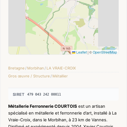
Leaflet
|
©
OpenStreetMap
Bretagne
/
Morbihan
/
LA VRAIE-CROIX
Gros œuvre / Structure
/
Métallier
SIRET
479 043 242 00011
Métallerie Ferronnerie COURTOIS
est un artisan
spécialisé en métallerie et ferronnerie d’art, installé à La
Vraie-Croix, dans le Morbihan, à 23 km de Vannes.
Diplômé et expérimenté depuis 2004, Xavier Courtois