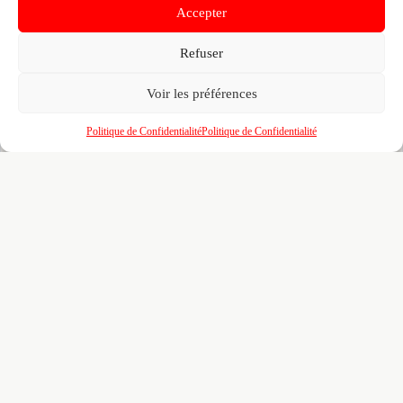
Accepter
🔒
Connectez-vous
pour voir le téléphone et
Refuser
contacter ce poseur.
Voir les préférences
Politique de Confidentialité
Politique de Confidentialité
📋
C'est votre entreprise ?
Prenez le contrôle de votre fiche et accédez
gratuitement à :
Un
profil enrichi
visible par les prescripteurs,
🎯
architectes et maîtres d'ouvrage qui recherchent
activement vos compétences
Recherches illimitées
dans l'annuaire — identifiez
🔍
vos confrères, partenaires et sous-traitants par
zone, métier et certification
Un
tableau de bord
pour piloter votre visibilité,
📊
vos certifications, vos marques partenaires et
votre portfolio de réalisations