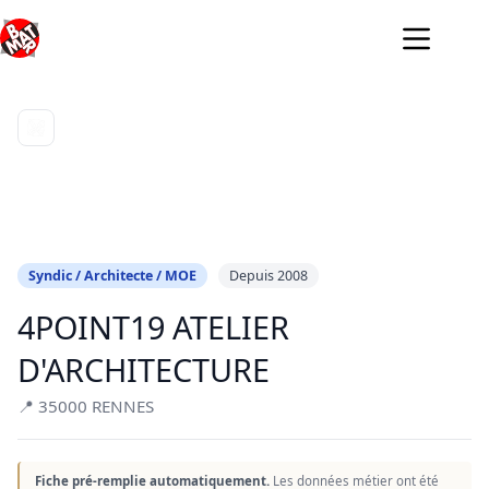
Passer
au
contenu
Syndic / Architecte / MOE
Depuis 2008
4POINT19 ATELIER
D'ARCHITECTURE
📍 35000 RENNES
Fiche pré-remplie automatiquement.
Les données métier ont été