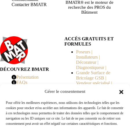
BMATR® est le moteur de
Contacter BMATR
recherche des PROS du
Bâtiment
ACCÈS GRATUITS ET
FORMULES
Poseurs |
Installateurs |
Décorateur |
Diagnostiqueur |
DÉCOUVREZ BMATR
Grande Surface de
Présentation
Bricolage GSB |
FAQs
Vendeur spécialisé |
Tarifs
Syndicat de
Gérer le consentement
Copropriété | MOE |
Architecte | Courtier
Pour offrir les meilleures expériences, nous utilisons des technologies telles que les
en Travaux |
cookies pour stocker et/ou accéder aux informations des appareils. Le fait de consentir
Fabricants | Marque |
à ces technologies nous permettra de traiter des données telles que le comportement de
© 2026 BMATR® — Tous droits réservés.
navigation ou les ID uniques sur ce site. Le fait de ne pas consentir ou de retirer son
consentement peut avoir un effet négatif sur certaines caractéristiques et fonctions.