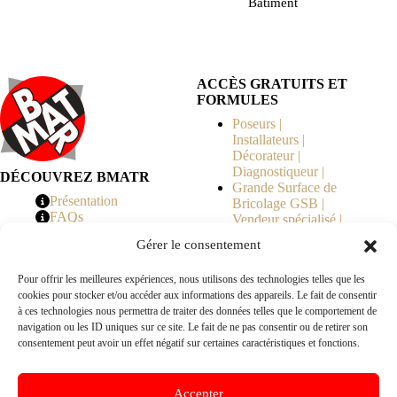
Bâtiment
ACCÈS GRATUITS ET
FORMULES
Poseurs |
Installateurs |
Décorateur |
Diagnostiqueur |
DÉCOUVREZ BMATR
Grande Surface de
Présentation
Bricolage GSB |
FAQs
Vendeur spécialisé |
Tarifs
Syndicat de
Gérer le consentement
Copropriété | MOE |
Architecte | Courtier
Pour offrir les meilleures expériences, nous utilisons des technologies telles que les
en Travaux |
cookies pour stocker et/ou accéder aux informations des appareils. Le fait de consentir
Fabricants | Marque |
à ces technologies nous permettra de traiter des données telles que le comportement de
© 2026 BMATR® — Tous droits réservés.
navigation ou les ID uniques sur ce site. Le fait de ne pas consentir ou de retirer son
consentement peut avoir un effet négatif sur certaines caractéristiques et fonctions.
B2B
• Réseau exclusivement réservé aux pros Poseurs,
Accepter