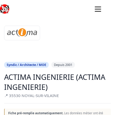
Passer
au
contenu
Syndic / Architecte / MOE
Depuis 2001
ACTIMA INGENIERIE (ACTIMA
INGENIERIE)
📍 35530 NOYAL-SUR-VILAINE
Fiche pré-remplie automatiquement.
Les données métier ont été