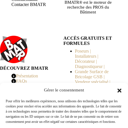
BMATR® est le moteur de
Contacter BMATR
recherche des PROS du
Bâtiment
ACCÈS GRATUITS ET
FORMULES
Poseurs |
Installateurs |
Décorateur |
Diagnostiqueur |
DÉCOUVREZ BMATR
Grande Surface de
Présentation
Bricolage GSB |
FAQs
Vendeur spécialisé |
Tarifs
Syndicat de
Gérer le consentement
Copropriété | MOE |
Architecte | Courtier
Pour offrir les meilleures expériences, nous utilisons des technologies telles que les
en Travaux |
cookies pour stocker et/ou accéder aux informations des appareils. Le fait de consentir
Fabricants | Marque |
à ces technologies nous permettra de traiter des données telles que le comportement de
© 2026 BMATR® — Tous droits réservés.
navigation ou les ID uniques sur ce site. Le fait de ne pas consentir ou de retirer son
consentement peut avoir un effet négatif sur certaines caractéristiques et fonctions.