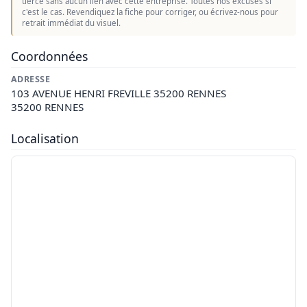
tierce sans aucun lien avec cette entreprise. Toutes nos excuses si
c'est le cas. Revendiquez la fiche pour corriger, ou écrivez-nous pour
retrait immédiat du visuel.
Coordonnées
ADRESSE
103 AVENUE HENRI FREVILLE 35200 RENNES
35200 RENNES
Localisation