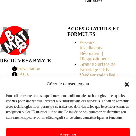
Bâtiment
ACCÈS GRATUITS ET
FORMULES
Poseurs |
Installateurs |
Décorateur |
Diagnostiqueur |
DÉCOUVREZ BMATR
Grande Surface de
Présentation
Bricolage GSB |
FAQs
Vendeur spécialisé |
Tarifs
Syndicat de
Gérer le consentement
Copropriété | MOE |
Architecte | Courtier
Pour offrir les meilleures expériences, nous utilisons des technologies telles que les
en Travaux |
cookies pour stocker et/ou accéder aux informations des appareils. Le fait de consentir
Fabricants | Marque |
à ces technologies nous permettra de traiter des données telles que le comportement de
© 2026 BMATR® — Tous droits réservés.
navigation ou les ID uniques sur ce site. Le fait de ne pas consentir ou de retirer son
consentement peut avoir un effet négatif sur certaines caractéristiques et fonctions.
B2B
• Réseau exclusivement réservé aux pros Poseurs,
Accepter