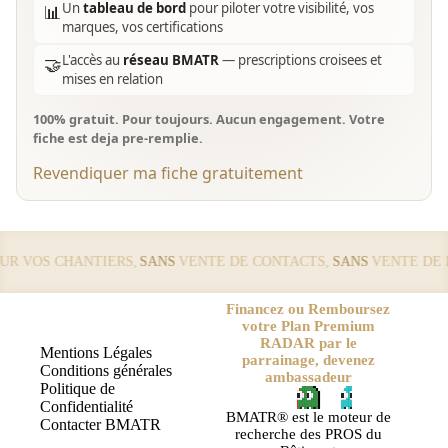
Un
tableau de bord
pour piloter votre visibilité, vos
📊
marques, vos certifications
L'accès au
réseau BMATR
— prescriptions croisees et
🤝
mises en relation
100% gratuit. Pour toujours. Aucun engagement. Votre
fiche est deja pre-remplie.
Revendiquer ma fiche gratuitement
 VOS CHANTIERS,
SANS
VENTE DE CONTACTS,
SANS
VENTE DE LE
Financez ou Remboursez
votre Plan Premium
RADAR par le
Mentions Légales
parrainage, devenez
Conditions générales
ambassadeur
Politique de
Confidentialité
BMATR® est le moteur de
Contacter BMATR
recherche des PROS du