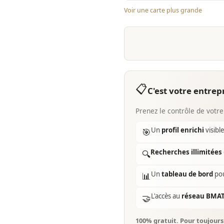
Voir une carte plus grande
📋
C'est votre entrepr
Prenez le contrôle de votre
Un
profil enrichi
visibl
🎯
Recherches illimitées
🔍
Un
tableau de bord
pou
📊
L'accès au
réseau BMA
🤝
100% gratuit. Pour toujour