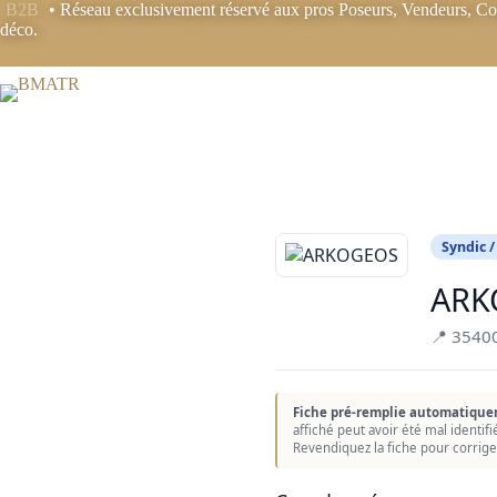
Passer
B2B
• Réseau exclusivement réservé aux pros Poseurs, Vendeurs, Coo
au
déco.
contenu
Syndic /
ARK
📍 3540
Fiche pré-remplie automatique
affiché peut avoir été mal identif
Revendiquez la fiche pour corrige