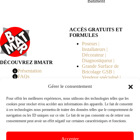
Bâtiment
ACCÈS GRATUITS ET
FORMULES
Poseurs |
Installateurs |
Décorateur |
Diagnostiqueur |
DÉCOUVREZ BMATR
Grande Surface de
Présentation
Bricolage GSB |
FAQs
Vendeur spécialisé |
Tarifs
Syndicat de
Gérer le consentement
Copropriété | MOE |
Architecte | Courtier
Pour offrir les meilleures expériences, nous utilisons des technologies telles que les
en Travaux |
cookies pour stocker et/ou accéder aux informations des appareils. Le fait de consentir
Fabricants | Marque |
à ces technologies nous permettra de traiter des données telles que le comportement de
© 2026 BMATR® — Tous droits réservés.
navigation ou les ID uniques sur ce site. Le fait de ne pas consentir ou de retirer son
consentement peut avoir un effet négatif sur certaines caractéristiques et fonctions.
B2B
• Réseau exclusivement réservé aux pros Poseurs,
Accepter