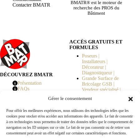
BMATR® est le moteur de
Contacter BMATR
recherche des PROS du
Bâtiment
ACCÈS GRATUITS ET
FORMULES
Poseurs |
Installateurs |
Décorateur |
Diagnostiqueur |
DÉCOUVREZ BMATR
Grande Surface de
Présentation
Bricolage GSB |
FAQs
Vendeur spécialisé |
Tarifs
Syndicat de
Gérer le consentement
Copropriété | MOE |
Architecte | Courtier
Pour offrir les meilleures expériences, nous utilisons des technologies telles que les
en Travaux |
cookies pour stocker et/ou accéder aux informations des appareils. Le fait de consentir
Fabricants | Marque |
à ces technologies nous permettra de traiter des données telles que le comportement de
© 2026 BMATR® — Tous droits réservés.
navigation ou les ID uniques sur ce site. Le fait de ne pas consentir ou de retirer son
consentement peut avoir un effet négatif sur certaines caractéristiques et fonctions.