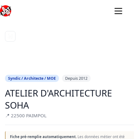
Passer
au
contenu
Syndic / Architecte / MOE
Depuis 2012
ATELIER D'ARCHITECTURE
SOHA
📍 22500 PAIMPOL
Fiche pré-remplie automatiquement.
Les données métier ont été