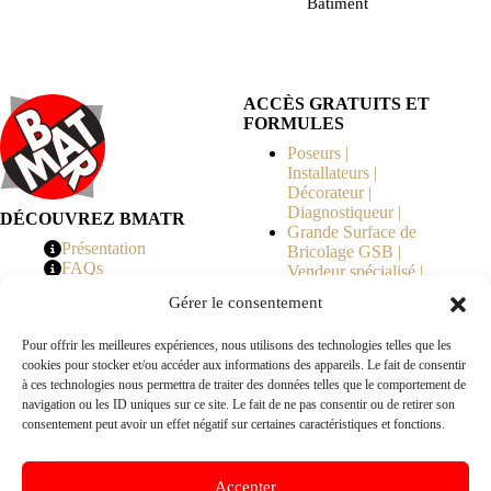
Bâtiment
ACCÈS GRATUITS ET
FORMULES
Poseurs |
Installateurs |
Décorateur |
Diagnostiqueur |
DÉCOUVREZ BMATR
Grande Surface de
Présentation
Bricolage GSB |
FAQs
Vendeur spécialisé |
Tarifs
Syndicat de
Gérer le consentement
Copropriété | MOE |
Architecte | Courtier
Pour offrir les meilleures expériences, nous utilisons des technologies telles que les
en Travaux |
cookies pour stocker et/ou accéder aux informations des appareils. Le fait de consentir
Fabricants | Marque |
à ces technologies nous permettra de traiter des données telles que le comportement de
© 2026 BMATR® — Tous droits réservés.
navigation ou les ID uniques sur ce site. Le fait de ne pas consentir ou de retirer son
consentement peut avoir un effet négatif sur certaines caractéristiques et fonctions.
B2B
• Réseau exclusivement réservé aux pros Poseurs,
Accepter