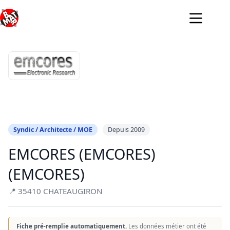
Passer
au
contenu
Syndic / Architecte / MOE
Depuis 2009
EMCORES (EMCORES)
(EMCORES)
📍 35410 CHATEAUGIRON
Fiche pré-remplie automatiquement.
Les données métier ont été