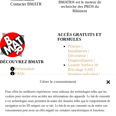
BMATR® est le moteur de
Contacter BMATR
recherche des PROS du
Bâtiment
ACCÈS GRATUITS ET
FORMULES
Poseurs |
Installateurs |
Décorateur |
Diagnostiqueur |
DÉCOUVREZ BMATR
Grande Surface de
Présentation
Bricolage GSB |
FAQs
Vendeur spécialisé |
Tarifs
Syndicat de
Gérer le consentement
Copropriété | MOE |
Architecte | Courtier
Pour offrir les meilleures expériences, nous utilisons des technologies telles que les
en Travaux |
cookies pour stocker et/ou accéder aux informations des appareils. Le fait de consentir
Fabricants | Marque |
à ces technologies nous permettra de traiter des données telles que le comportement de
© 2026 BMATR® — Tous droits réservés.
navigation ou les ID uniques sur ce site. Le fait de ne pas consentir ou de retirer son
consentement peut avoir un effet négatif sur certaines caractéristiques et fonctions.