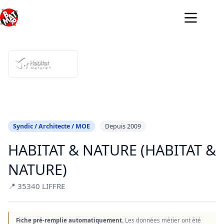
Passer
au
contenu
Syndic / Architecte / MOE
Depuis 2009
HABITAT & NATURE (HABITAT &
NATURE)
📍 35340 LIFFRE
Fiche pré-remplie automatiquement.
Les données métier ont été