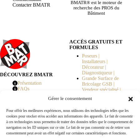
BMATR® est le moteur de
Contacter BMATR
recherche des PROS du
Bâtiment
ACCÈS GRATUITS ET
FORMULES
Poseurs |
Installateurs |
Décorateur |
Diagnostiqueur |
DÉCOUVREZ BMATR
Grande Surface de
Présentation
Bricolage GSB |
FAQs
Vendeur spécialisé |
Tarifs
Syndicat de
Gérer le consentement
Copropriété | MOE |
Architecte | Courtier
Pour offrir les meilleures expériences, nous utilisons des technologies telles que les
en Travaux |
cookies pour stocker et/ou accéder aux informations des appareils. Le fait de consentir
Fabricants | Marque |
à ces technologies nous permettra de traiter des données telles que le comportement de
© 2026 BMATR® — Tous droits réservés.
navigation ou les ID uniques sur ce site. Le fait de ne pas consentir ou de retirer son
consentement peut avoir un effet négatif sur certaines caractéristiques et fonctions.