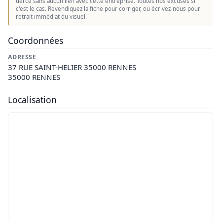
tierce sans aucun lien avec cette entreprise. Toutes nos excuses si
c'est le cas. Revendiquez la fiche pour corriger, ou écrivez-nous pour
retrait immédiat du visuel.
Coordonnées
ADRESSE
37 RUE SAINT-HELIER 35000 RENNES
35000 RENNES
Localisation