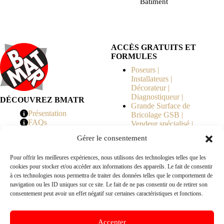
Bâtiment
ACCÈS GRATUITS ET
FORMULES
Poseurs |
Installateurs |
Décorateur |
Diagnostiqueur |
DÉCOUVREZ BMATR
Grande Surface de
Présentation
Bricolage GSB |
FAQs
Vendeur spécialisé |
Tarifs
Syndicat de
Gérer le consentement
Copropriété | MOE |
Architecte | Courtier
Pour offrir les meilleures expériences, nous utilisons des technologies telles que les
en Travaux |
cookies pour stocker et/ou accéder aux informations des appareils. Le fait de consentir
Fabricants | Marque |
à ces technologies nous permettra de traiter des données telles que le comportement de
© 2026 BMATR® — Tous droits réservés.
navigation ou les ID uniques sur ce site. Le fait de ne pas consentir ou de retirer son
consentement peut avoir un effet négatif sur certaines caractéristiques et fonctions.
B2B
• Réseau exclusivement réservé aux pros Poseurs,
Accepter