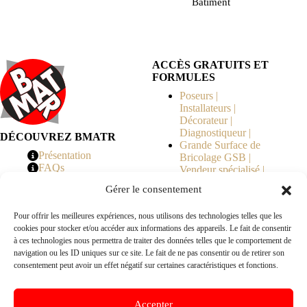
Bâtiment
ACCÈS GRATUITS ET
FORMULES
Poseurs |
Installateurs |
Décorateur |
Diagnostiqueur |
DÉCOUVREZ BMATR
Grande Surface de
Présentation
Bricolage GSB |
FAQs
Vendeur spécialisé |
Tarifs
Syndicat de
Gérer le consentement
Copropriété | MOE |
Architecte | Courtier
Pour offrir les meilleures expériences, nous utilisons des technologies telles que les
en Travaux |
cookies pour stocker et/ou accéder aux informations des appareils. Le fait de consentir
Fabricants | Marque |
à ces technologies nous permettra de traiter des données telles que le comportement de
© 2026 BMATR® — Tous droits réservés.
navigation ou les ID uniques sur ce site. Le fait de ne pas consentir ou de retirer son
consentement peut avoir un effet négatif sur certaines caractéristiques et fonctions.
B2B
• Réseau exclusivement réservé aux pros Poseurs,
Accepter