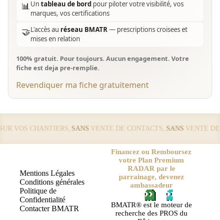
Un
tableau de bord
pour piloter votre visibilité, vos
📊
marques, vos certifications
L'accès au
réseau BMATR
— prescriptions croisees et
🤝
mises en relation
100% gratuit. Pour toujours. Aucun engagement. Votre
fiche est deja pre-remplie.
Revendiquer ma fiche gratuitement
R VOS CHANTIERS,
SANS
VENTE DE CONTACTS,
SANS
VENTE DE L
Financez ou Remboursez
votre Plan Premium
RADAR par le
Mentions Légales
parrainage, devenez
Conditions générales
ambassadeur
Politique de
Confidentialité
BMATR® est le moteur de
Contacter BMATR
recherche des PROS du