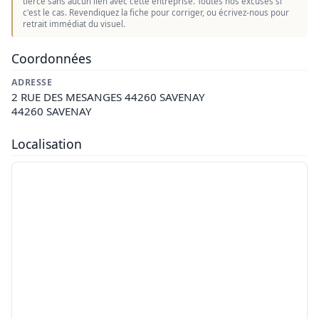
tierce sans aucun lien avec cette entreprise. Toutes nos excuses si
c'est le cas. Revendiquez la fiche pour corriger, ou écrivez-nous pour
retrait immédiat du visuel.
Coordonnées
ADRESSE
2 RUE DES MESANGES 44260 SAVENAY
44260 SAVENAY
Localisation