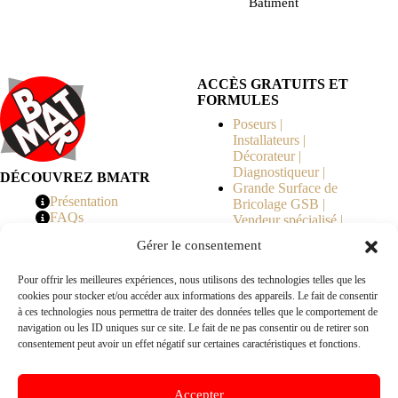
Bâtiment
ACCÈS GRATUITS ET
FORMULES
Poseurs |
Installateurs |
Décorateur |
Diagnostiqueur |
DÉCOUVREZ BMATR
Grande Surface de
Présentation
Bricolage GSB |
FAQs
Vendeur spécialisé |
Tarifs
Syndicat de
Gérer le consentement
Copropriété | MOE |
Architecte | Courtier
Pour offrir les meilleures expériences, nous utilisons des technologies telles que les
en Travaux |
cookies pour stocker et/ou accéder aux informations des appareils. Le fait de consentir
Fabricants | Marque |
à ces technologies nous permettra de traiter des données telles que le comportement de
© 2026 BMATR® — Tous droits réservés.
navigation ou les ID uniques sur ce site. Le fait de ne pas consentir ou de retirer son
consentement peut avoir un effet négatif sur certaines caractéristiques et fonctions.
B2B
• Réseau exclusivement réservé aux pros Poseurs,
Accepter