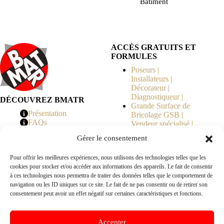
Bâtiment
ACCÈS GRATUITS ET
FORMULES
Poseurs |
Installateurs |
Décorateur |
Diagnostiqueur |
DÉCOUVREZ BMATR
Grande Surface de
Présentation
Bricolage GSB |
FAQs
Vendeur spécialisé |
Tarifs
Syndicat de
Gérer le consentement
Copropriété | MOE |
Architecte | Courtier
Pour offrir les meilleures expériences, nous utilisons des technologies telles que les
en Travaux |
cookies pour stocker et/ou accéder aux informations des appareils. Le fait de consentir
Fabricants | Marque |
à ces technologies nous permettra de traiter des données telles que le comportement de
© 2026 BMATR® — Tous droits réservés.
navigation ou les ID uniques sur ce site. Le fait de ne pas consentir ou de retirer son
consentement peut avoir un effet négatif sur certaines caractéristiques et fonctions.
B2B
• Réseau exclusivement réservé aux pros Poseurs,
Accepter