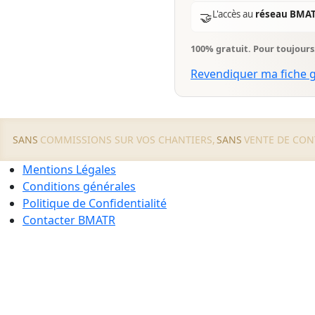
L'accès au
réseau BMA
🤝
100% gratuit. Pour toujour
Revendiquer ma fiche 
SANS
COMMISSIONS SUR VOS CHANTIERS,
SANS
VENTE DE CON
Mentions Légales
Conditions générales
Politique de Confidentialité
Contacter BMATR