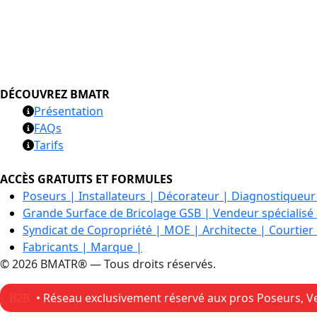
DÉCOUVREZ BMATR
Présentation
FAQs
Tarifs
ACCÈS GRATUITS ET FORMULES
Poseurs | Installateurs | Décorateur | Diagnostiqueur
Grande Surface de Bricolage GSB | Vendeur spécialisé
Syndicat de Copropriété | MOE | Architecte | Courtier
Fabricants | Marque |
© 2026 BMATR® — Tous droits réservés.
B2B
• Réseau exclusivement réservé aux pros Poseurs, Ve