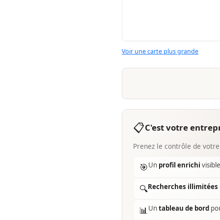
Voir une carte plus grande
📋
C'est votre entrepr
Prenez le contrôle de votre
Un
profil enrichi
visibl
🎯
Recherches illimitées
🔍
Un
tableau de bord
pou
📊