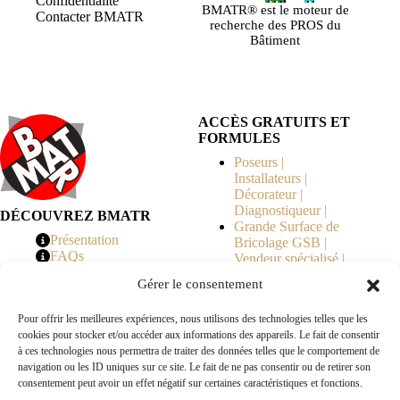
Confidentialité
BMATR® est le moteur de
Contacter BMATR
recherche des PROS du
Bâtiment
ACCÈS GRATUITS ET
FORMULES
Poseurs |
Installateurs |
Décorateur |
Diagnostiqueur |
DÉCOUVREZ BMATR
Grande Surface de
Présentation
Bricolage GSB |
FAQs
Vendeur spécialisé |
Tarifs
Syndicat de
Gérer le consentement
Copropriété | MOE |
Architecte | Courtier
Pour offrir les meilleures expériences, nous utilisons des technologies telles que les
en Travaux |
cookies pour stocker et/ou accéder aux informations des appareils. Le fait de consentir
Fabricants | Marque |
à ces technologies nous permettra de traiter des données telles que le comportement de
© 2026 BMATR® — Tous droits réservés.
navigation ou les ID uniques sur ce site. Le fait de ne pas consentir ou de retirer son
consentement peut avoir un effet négatif sur certaines caractéristiques et fonctions.